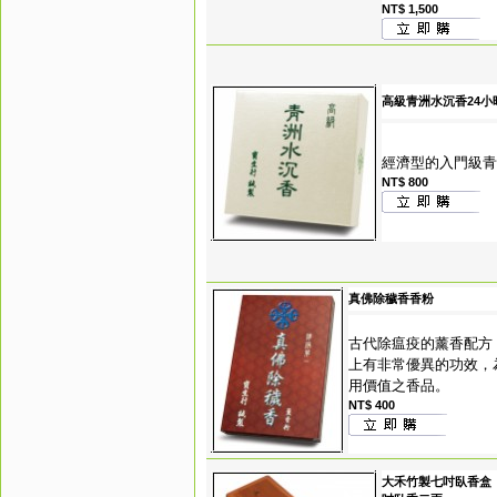
NT$ 1,500
高級青洲水沉香24小
經濟型的入門級青
NT$ 800
真佛除穢香香粉
古代除瘟疫的薰香配方
上有非常優異的功效，
用價值之香品。
NT$ 400
大禾竹製七吋臥香盒 