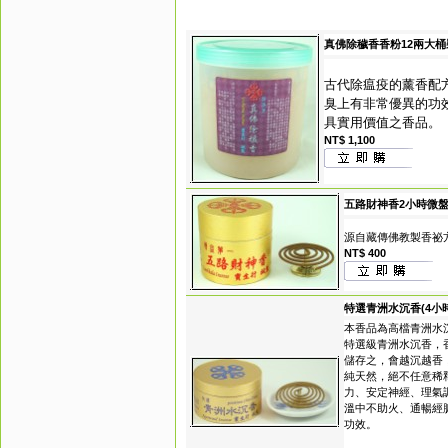
真佛除穢香香粉12兩大桶
古代除瘟疫的薰香配
臭上有非常優異的功
具實用價值之香品。
NT$ 1,100
五路財神香2小時微盤
源自藏傳佛教製香祕
NT$ 400
特選青洲水沉香(4小
本香品為高檔青洲水
特選級青洲水沉香，
儲存之，會越沉越香
純天然，絕不任意稀
力、安定神經、理氣
溫中不助火、通暢經
功效。