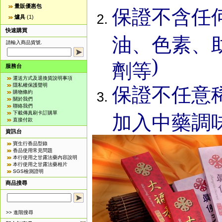
量販優惠包
保證不含任
爐具
(1)
快速購買
油、色素、
請輸入商品貨號.
)
劑等
服務台
運送方式及退換貨說明事項
隱私權保護聲明
保證不任意
購物條約
關於我們
聯絡我們
下載傳真刷卡訂購單
加入中藥調
直接付款
資訊台
寶生行香品型錄
香品使用常見問題
本行使用之甘露法藥內容說明
本行使用之甘露法藥相片
SGS檢測證明
商品搜尋
>> 進階搜尋