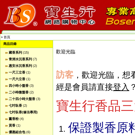
»
首頁
商品目錄
歡迎光臨
藏香系列
(15)
青洲水沉香系列
(7)
惠安水沉香系列
(2)
訪客
一尺三立香
(1)
，歡迎光臨，想
一尺六立香
(1)
經是會員請直接
登入
四小時小盤香
(3)
二小時微盤香
(2)
二十四小時大盤香
(3)
寶生行香品三
七吋臥香
(2)
七吋臥香(修法專用)
薰香粉
(4)
保證製香原料
貢香
(1)
優惠組合包
(6)