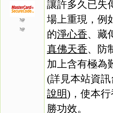
讓許多久已失
場上重現，例
?@
?@
的
淨心香
、藏
真佛天香
、防
加上含有極為
(
詳見本站資訊
說明
)
，使本行
勝功效。